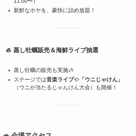
11:00〜）
新鮮なホヤを、豪快に詰め放題！
🦪 蒸し牡蠣販売＆海鮮ライブ抽選
蒸し牡蠣の販売も実施🎶
ステージでは
音楽ライブ
や
「ウニじゃけん」
（ウニが当たるじゃんけん大会）も開催！
🚗 会場アクセス