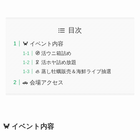
目次
🦀 イベント内容
🧭 活ウニ箱詰め
🦑 活ホヤ詰め放題
🦪 蒸し牡蠣販売＆海鮮ライブ抽選
🚗 会場アクセス
🦀 イベント内容