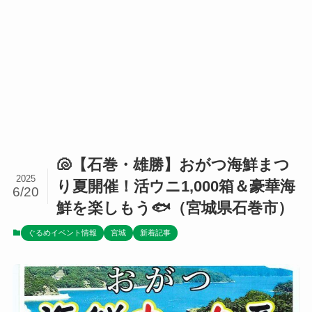
🐚【石巻・雄勝】おがつ海鮮まつ
2025
り夏開催！活ウニ1,000箱＆豪華海
6/20
鮮を楽しもう🐟（宮城県石巻市）
ぐるめイベント情報
宮城
新着記事